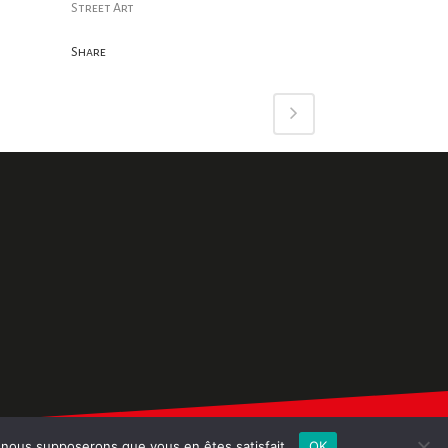
Street Art
Share
e, nous supposerons que vous en êtes satisfait.
OK